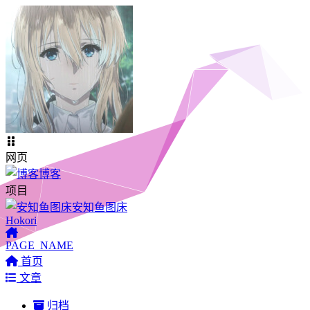
网页
博客
项目
安知鱼图床
Hokori
PAGE_NAME
首页
文章
归档