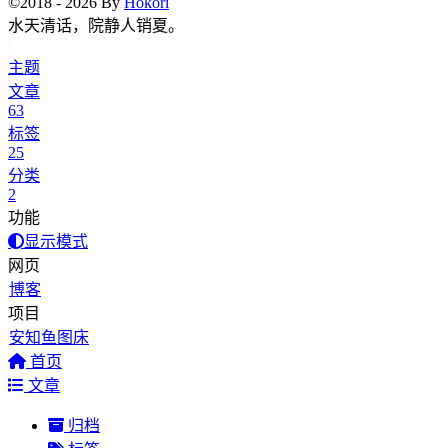
©2018 - 2026 By
Hokori
水天清
|
主题
文章
63
标签
25
分类
2
功能
显示模式
网页
博客
项目
安知鱼图床
首页
文章
归档