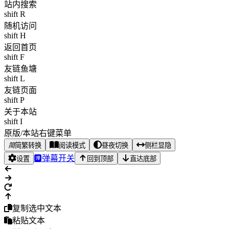
站内搜索
shift R
随机访问
shift H
返回首页
shift F
友链鱼塘
shift L
友链页面
shift P
关于本站
shift I
原版/本站右键菜单
简
简繁转换
阅读模式
昼夜切换
侧栏显隐
弹幕开关
设置
回到顶部
直达底部
复制选中文本
粘贴文本