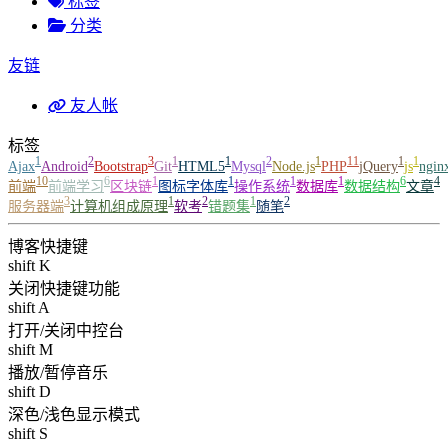
标签
分类
友链
友人帐
标签
1
2
3
1
1
2
1
11
1
1
Ajax
Android
Bootstrap
Git
HTML5
Mysql
Node.js
PHP
jQuery
js
ngin
10
6
1
1
1
1
6
4
前端
前端学习
区块链
图标字体库
操作系统
数据库
数据结构
文章
3
1
2
1
2
服务器端
计算机组成原理
软考
错题集
随笔
博客快捷键
shift K
关闭快捷键功能
shift A
打开/关闭中控台
shift M
播放/暂停音乐
shift D
深色/浅色显示模式
shift S