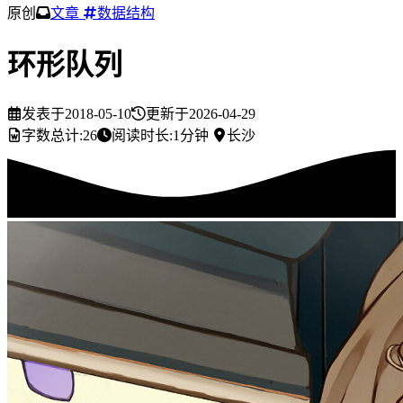
原创
文章
数据结构
环形队列
发表于
2018-05-10
更新于
2026-04-29
字数总计:
26
阅读时长:
1分钟
长沙