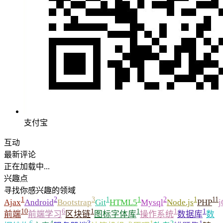
支付宝
互动
最新评论
正在加载中...
兴趣点
寻找你感兴趣的领域
1
2
3
1
1
2
1
11
Ajax
Android
Bootstrap
Git
HTML5
Mysql
Node.js
PHP
j
10
6
1
1
1
1
前端
前端学习
区块链
图标字体库
操作系统
数据库
数