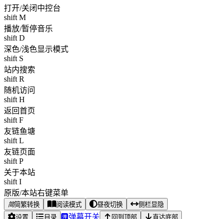
shift M
播放/暂停音乐
shift D
深色/浅色显示模式
shift S
站内搜索
shift R
随机访问
shift H
返回首页
shift F
友链鱼塘
shift L
友链页面
shift P
关于本站
shift I
原版/本站右键菜单
简
简繁转换
阅读模式
昼夜切换
侧栏显隐
弹幕开关
设置
目录
回到顶部
直达底部