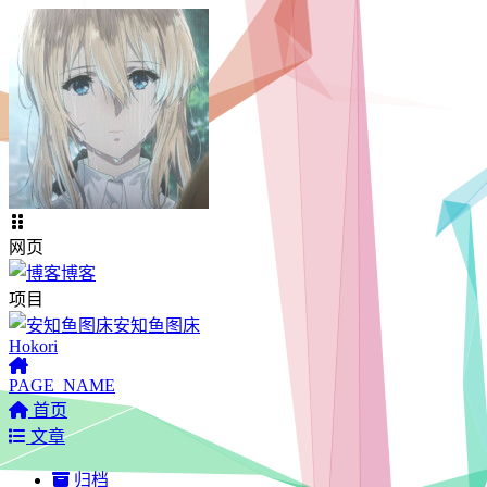
网页
博客
项目
安知鱼图床
Hokori
PAGE_NAME
首页
文章
归档