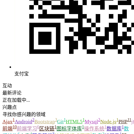
支付宝
互动
最新评论
正在加载中...
兴趣点
寻找你感兴趣的领域
1
2
3
1
1
2
1
11
Ajax
Android
Bootstrap
Git
HTML5
Mysql
Node.js
PHP
j
10
6
1
1
1
1
前端
前端学习
区块链
图标字体库
操作系统
数据库
数