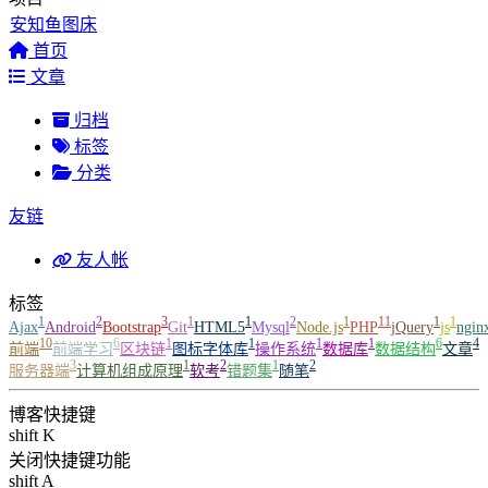
首页
文章
归档
标签
分类
友链
友人帐
标签
1
2
3
1
1
2
1
11
1
1
Ajax
Android
Bootstrap
Git
HTML5
Mysql
Node.js
PHP
jQuery
js
ngin
10
6
1
1
1
1
6
4
前端
前端学习
区块链
图标字体库
操作系统
数据库
数据结构
文章
3
1
2
1
2
服务器端
计算机组成原理
软考
错题集
随笔
博客快捷键
shift K
关闭快捷键功能
shift A
打开/关闭中控台