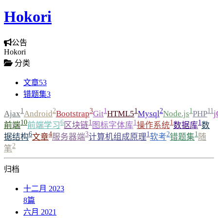
Hokori
公告
Hokori
分类
文章
53
错题集
3
1
2
3
1
1
2
1
11
Ajax
Android
Bootstrap
Git
HTML5
Mysql
Node.js
PHP
j
10
6
1
1
1
1
前端
前端学习
区块链
图标字体库
操作系统
数据库
数
6
4
3
1
2
1
据结构
文章
服务器端
计算机组成原理
软考
错题集
随
2
笔
归档
十二月 2023
8
篇
六月 2021