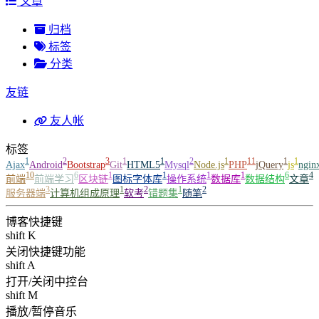
文章
归档
标签
分类
友链
友人帐
标签
1
2
3
1
1
2
1
11
1
1
Ajax
Android
Bootstrap
Git
HTML5
Mysql
Node.js
PHP
jQuery
js
ngin
10
6
1
1
1
1
6
4
前端
前端学习
区块链
图标字体库
操作系统
数据库
数据结构
文章
3
1
2
1
2
服务器端
计算机组成原理
软考
错题集
随笔
博客快捷键
shift K
关闭快捷键功能
shift A
打开/关闭中控台
shift M
播放/暂停音乐