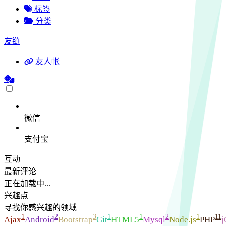
标签
分类
友链
友人帐
微信
支付宝
互动
最新评论
正在加载中...
兴趣点
寻找你感兴趣的领域
1
2
3
1
1
2
1
11
Ajax
Android
Bootstrap
Git
HTML5
Mysql
Node.js
PHP
j