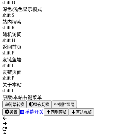
shift D
深色/浅色显示模式
shift S
站内搜索
shift R
随机访问
shift H
返回首页
shift F
友链鱼塘
shift L
友链页面
shift P
关于本站
shift I
原版/本站右键菜单
简
简繁转换
昼夜切换
侧栏显隐
弹幕开关
设置
回到顶部
直达底部