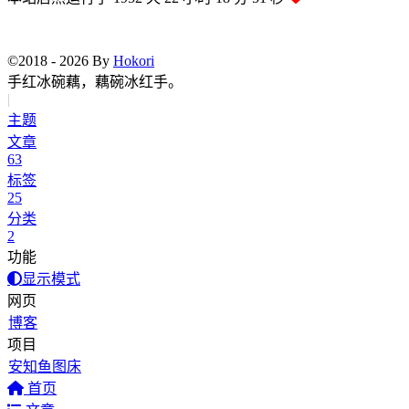
©2018 - 2026 By
Hokori
手红冰碗藕，藕碗冰红
|
主题
文章
63
标签
25
分类
2
功能
显示模式
网页
博客
项目
安知鱼图床
首页