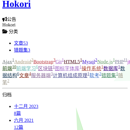
Hokori
公告
Hokori
分类
文章
53
错题集
3
1
2
3
1
1
2
1
11
Ajax
Android
Bootstrap
Git
HTML5
Mysql
Node.js
PHP
j
10
6
1
1
1
1
前端
前端学习
区块链
图标字体库
操作系统
数据库
数
6
4
3
1
2
1
据结构
文章
服务器端
计算机组成原理
软考
错题集
随
2
笔
归档
十二月 2023
8
篇
六月 2021
12
篇