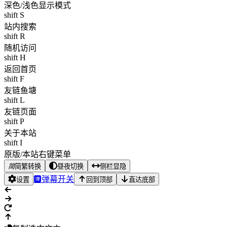
深色/浅色显示模式
shift S
站内搜索
shift R
随机访问
shift H
返回首页
shift F
友链鱼塘
shift L
友链页面
shift P
关于本站
shift I
原版/本站右键菜单
简
简繁转换
昼夜切换
侧栏显隐
弹幕开关
设置
回到顶部
直达底部