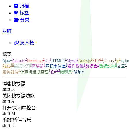
归档
标签
分类
友链
友人帐
标签
1
2
3
1
1
2
1
11
1
1
Ajax
Android
Bootstrap
Git
HTML5
Mysql
Node.js
PHP
jQuery
js
ngin
10
6
1
1
1
1
6
4
前端
前端学习
区块链
图标字体库
操作系统
数据库
数据结构
文章
3
1
2
1
2
服务器端
计算机组成原理
软考
错题集
随笔
博客快捷键
shift K
关闭快捷键功能
shift A
打开/关闭中控台
shift M
播放/暂停音乐
shift D