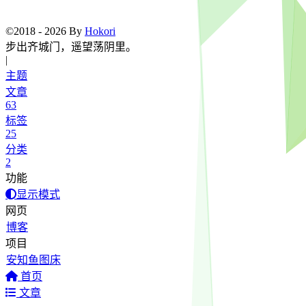
©2018 - 2026 By
Hokori
步出齐
|
主题
文章
63
标签
25
分类
2
功能
显示模式
网页
博客
项目
安知鱼图床
首页
文章