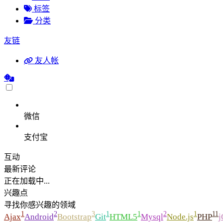
标签
分类
友链
友人帐
微信
支付宝
互动
最新评论
正在加载中...
兴趣点
寻找你感兴趣的领域
1
2
3
1
1
2
1
11
Ajax
Android
Bootstrap
Git
HTML5
Mysql
Node.js
PHP
j